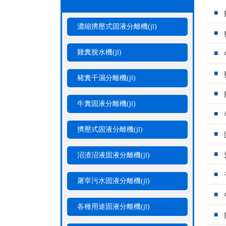
濃縮擠壓式固液分離機(jī)
雞糞脫水機(jī)
豬糞干濕分離機(jī)
牛糞固液分離機(jī)
擠壓式固液分離機(jī)
沼渣沼液固液分離機(jī)
屠宰污水固液分離機(jī)
各種用途固液分離機(jī)